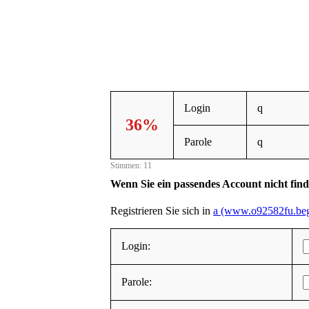
Login
q
36%
Parole
q
Stimmen: 11
Wenn Sie ein passendes Account nicht fin
Registrieren Sie sich in
a (www.o92582fu.beg
Login:
Parole: