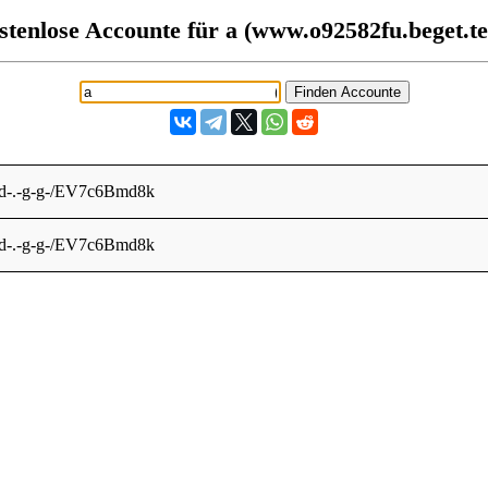
stenlose Accounte für a (www.o92582fu.beget.te
r-d-.-g-g-/EV7c6Bmd8k
r-d-.-g-g-/EV7c6Bmd8k