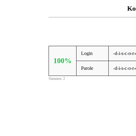
Ko
Login
-d-i-s-c-o-
100%
Parole
-d-i-s-c-o-
Stimmen: 2