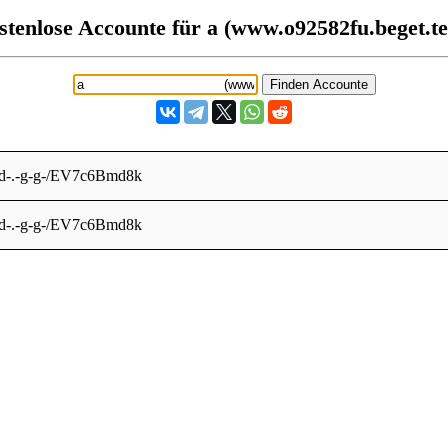
stenlose Accounte für a (www.o92582fu.beget.te
r-d-.-g-g-/EV7c6Bmd8k
r-d-.-g-g-/EV7c6Bmd8k