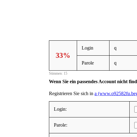
Login
q
33%
Parole
q
Stimmen: 15
Wenn Sie ein passendes Account nicht fin
Registrieren Sie sich in
a (www.o92582fu.beg
Login:
Parole: