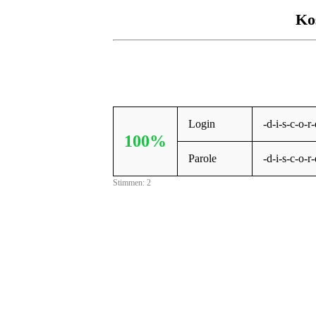
Ko
Login
-d-i-s-c-o-
100%
Parole
-d-i-s-c-o-
Stimmen: 2