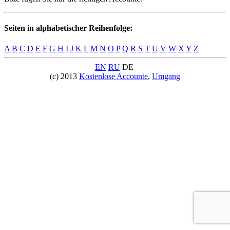
Seiten in alphabetischer Reihenfolge:
A
B
C
D
E
F
G
H
I
J
K
L
M
N
O
P
Q
R
S
T
U
V
W
X
Y
Z
EN
RU
DE
(c) 2013
Kostenlose Accounte
,
Umgang