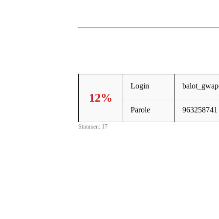
Login
balot_gwap
12%
Parole
963258741
Stimmen: 17