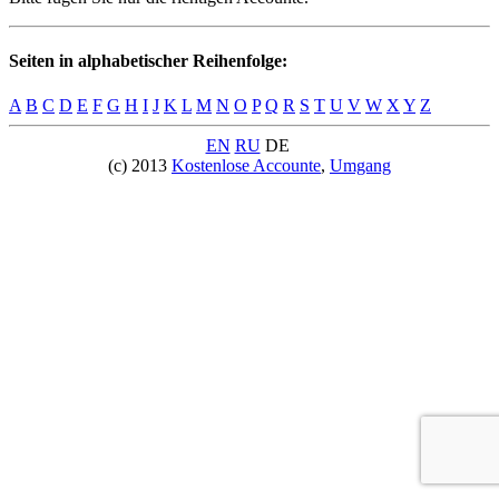
Seiten in alphabetischer Reihenfolge:
A
B
C
D
E
F
G
H
I
J
K
L
M
N
O
P
Q
R
S
T
U
V
W
X
Y
Z
EN
RU
DE
(c) 2013
Kostenlose Accounte
,
Umgang