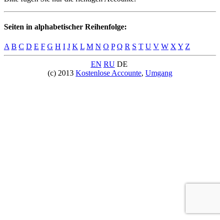
Seiten in alphabetischer Reihenfolge:
A
B
C
D
E
F
G
H
I
J
K
L
M
N
O
P
Q
R
S
T
U
V
W
X
Y
Z
EN
RU
DE
(c) 2013
Kostenlose Accounte
,
Umgang