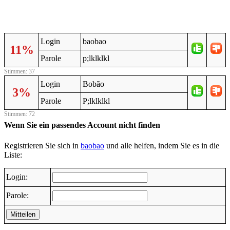
Login
baobao
11%
Parole
p;lklklkl
Stimmen: 37
Login
Bobão
3%
Parole
P;lklklkl
Stimmen: 72
Wenn Sie ein passendes Account nicht finden
Registrieren Sie sich in
baobao
und alle helfen, indem Sie es in die
Liste:
Login:
Parole:
Mitteilen