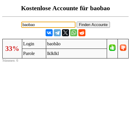
Kostenlose Accounte für baobao
Login
baobão
33%
Parole
lklklkl
Stimmen: 6