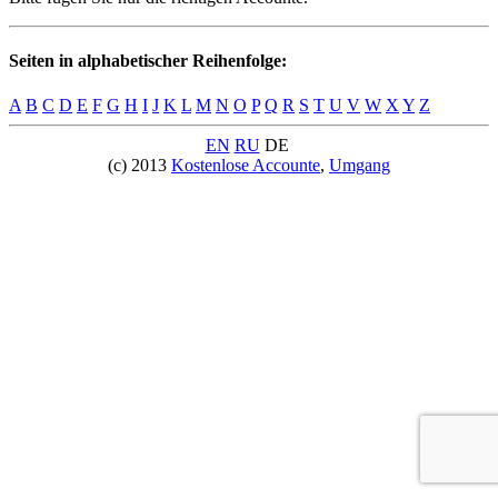
Seiten in alphabetischer Reihenfolge:
A
B
C
D
E
F
G
H
I
J
K
L
M
N
O
P
Q
R
S
T
U
V
W
X
Y
Z
EN
RU
DE
(c) 2013
Kostenlose Accounte
,
Umgang