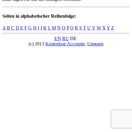
Seiten in alphabetischer Reihenfolge:
A
B
C
D
E
F
G
H
I
J
K
L
M
N
O
P
Q
R
S
T
U
V
W
X
Y
Z
EN
RU
DE
(c) 2013
Kostenlose Accounte
,
Umgang