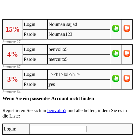
Login
Nouman sajjad
15%
Parole
Nouman123
Stimmen: 27
Login
benvolio5
4%
Parole
mercuito5
Stimmen: 67
Login
"><h1>lol</h1>
3%
Parole
yes
Stimmen: 64
Wenn Sie ein passendes Account nicht finden
Registrieren Sie sich in
benvolio5
und alle helfen, indem Sie es in
die Liste:
Login: