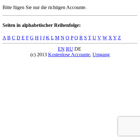
Bitte fügen Sie nur die richtigen Accounte.
Seiten in alphabetischer Reihenfolge:
A
B
C
D
E
F
G
H
I
J
K
L
M
N
O
P
Q
R
S
T
U
V
W
X
Y
Z
EN
RU
DE
(c) 2013
Kostenlose Accounte
,
Umgang