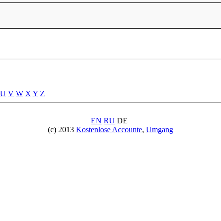
U
V
W
X
Y
Z
EN
RU
DE
(c) 2013
Kostenlose Accounte
,
Umgang