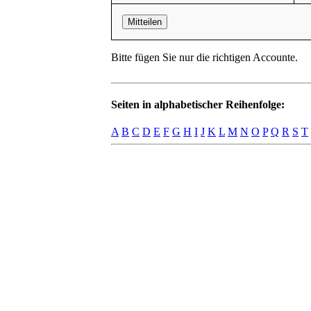
Mitteilen
Bitte fügen Sie nur die richtigen Accounte.
Seiten in alphabetischer Reihenfolge:
A
B
C
D
E
F
G
H
I
J
K
L
M
N
O
P
Q
R
S
T