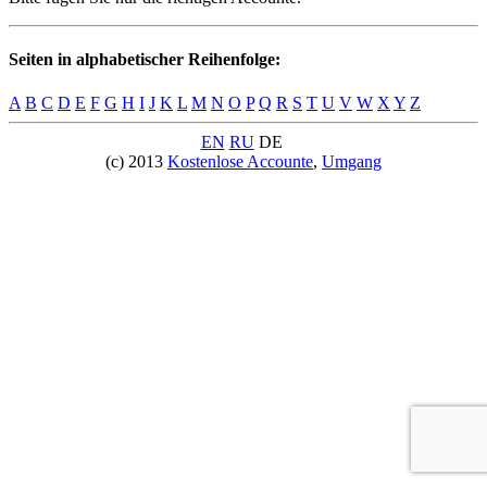
Seiten in alphabetischer Reihenfolge:
A
B
C
D
E
F
G
H
I
J
K
L
M
N
O
P
Q
R
S
T
U
V
W
X
Y
Z
EN
RU
DE
(c) 2013
Kostenlose Accounte
,
Umgang