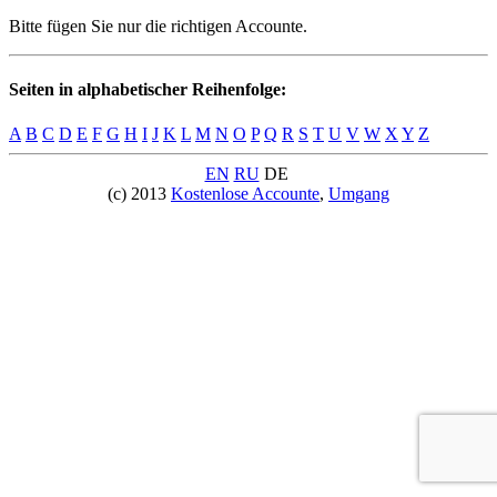
Bitte fügen Sie nur die richtigen Accounte.
Seiten in alphabetischer Reihenfolge:
A
B
C
D
E
F
G
H
I
J
K
L
M
N
O
P
Q
R
S
T
U
V
W
X
Y
Z
EN
RU
DE
(c) 2013
Kostenlose Accounte
,
Umgang