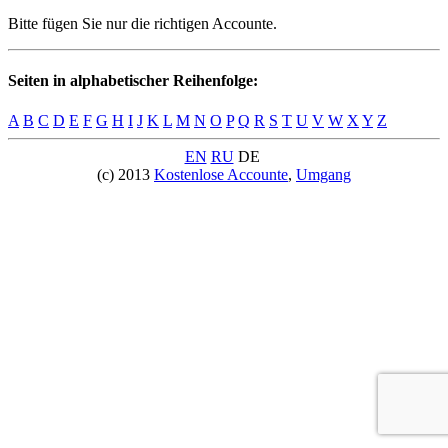
Bitte fügen Sie nur die richtigen Accounte.
Seiten in alphabetischer Reihenfolge:
A
B
C
D
E
F
G
H
I
J
K
L
M
N
O
P
Q
R
S
T
U
V
W
X
Y
Z
EN
RU
DE
(c) 2013
Kostenlose Accounte
,
Umgang