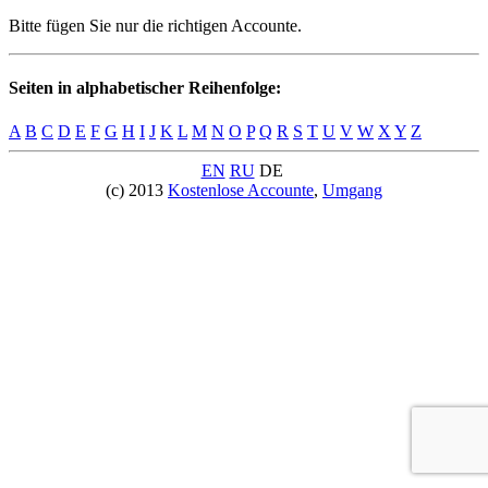
Bitte fügen Sie nur die richtigen Accounte.
Seiten in alphabetischer Reihenfolge:
A
B
C
D
E
F
G
H
I
J
K
L
M
N
O
P
Q
R
S
T
U
V
W
X
Y
Z
EN
RU
DE
(c) 2013
Kostenlose Accounte
,
Umgang