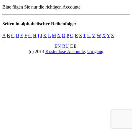
Bitte fügen Sie nur die richtigen Accounte.
Seiten in alphabetischer Reihenfolge:
A
B
C
D
E
F
G
H
I
J
K
L
M
N
O
P
Q
R
S
T
U
V
W
X
Y
Z
EN
RU
DE
(c) 2013
Kostenlose Accounte
,
Umgang