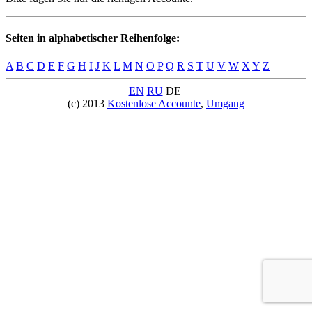
Seiten in alphabetischer Reihenfolge:
A
B
C
D
E
F
G
H
I
J
K
L
M
N
O
P
Q
R
S
T
U
V
W
X
Y
Z
EN
RU
DE
(c) 2013
Kostenlose Accounte
,
Umgang