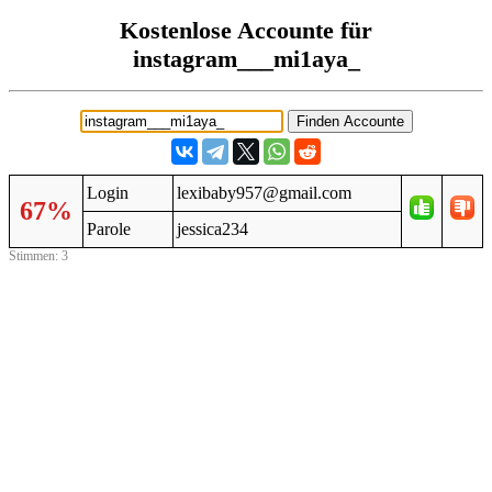
Kostenlose Accounte für
instagram___mi1aya_
Login
lexibaby957@gmail.com
67%
Parole
jessica234
Stimmen: 3