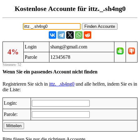
Kostenlose Accounte für ittz._.sh4ng0
Login
shang@gmail.com
4%
Parole
12345678
Stimmen: 52
Wenn Sie ein passendes Account nicht finden
Registrieren Sie sich in
ittz._.sh4ng0
und alle helfen, indem Sie es in
die Liste:
Login:
Parole:
Mitteilen
Bitte fügen Sie nur die richtigen Accounte.