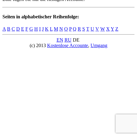
Seiten in alphabetischer Reihenfolge:
A
B
C
D
E
F
G
H
I
J
K
L
M
N
O
P
Q
R
S
T
U
V
W
X
Y
Z
EN
RU
DE
(c) 2013
Kostenlose Accounte
,
Umgang