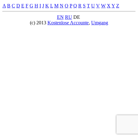
A
B
C
D
E
F
G
H
I
J
K
L
M
N
O
P
Q
R
S
T
U
V
W
X
Y
Z
EN
RU
DE
(c) 2013
Kostenlose Accounte
,
Umgang