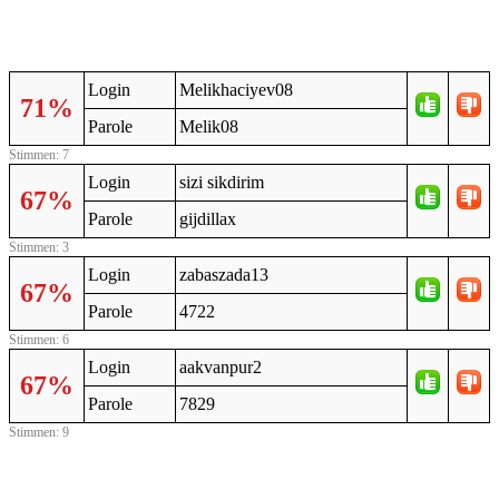
Login
Melikhaciyev08
71%
Parole
Melik08
Stimmen: 7
Login
sizi sikdirim
67%
Parole
gijdillax
Stimmen: 3
Login
zabaszada13
67%
Parole
4722
Stimmen: 6
Login
aakvanpur2
67%
Parole
7829
Stimmen: 9