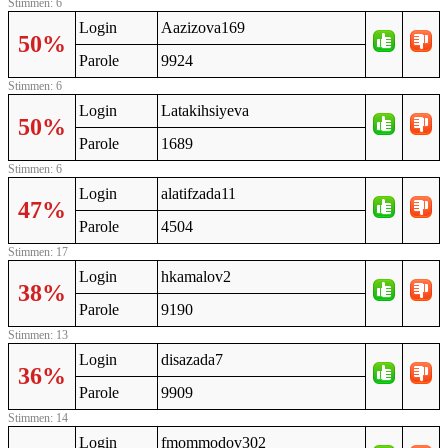
Stimmen: 6
Login
Aazizova169
50%
Parole
9924
Stimmen: 6
Login
Latakihsiyeva
50%
Parole
1689
Stimmen: 6
Login
alatifzada11
47%
Parole
4504
Stimmen: 17
Login
hkamalov2
38%
Parole
9190
Stimmen: 13
Login
disazada7
36%
Parole
9909
Stimmen: 14
Login
fmommodov302