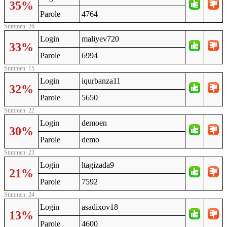
35%
Parole
4764
Stimmen: 26
Login
maliyev720
33%
Parole
6994
Stimmen: 15
Login
iqurbanza11
32%
Parole
5650
Stimmen: 22
Login
demoen
30%
Parole
demo
Stimmen: 23
Login
ltagizada9
21%
Parole
7592
Stimmen: 24
Login
asadixov18
13%
Parole
4600