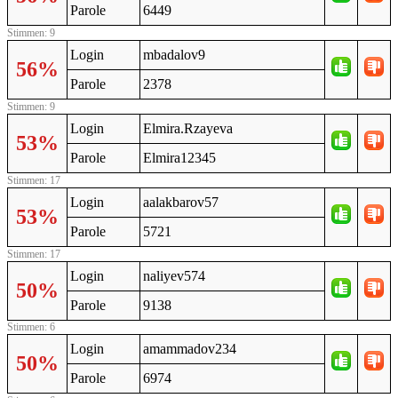
Parole
6449
Stimmen: 9
Login
mbadalov9
56%
Parole
2378
Stimmen: 9
Login
Elmira.Rzayeva
53%
Parole
Elmira12345
Stimmen: 17
Login
aalakbarov57
53%
Parole
5721
Stimmen: 17
Login
naliyev574
50%
Parole
9138
Stimmen: 6
Login
amammadov234
50%
Parole
6974