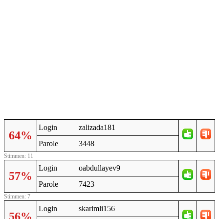
Login
zalizada181
64%
Parole
3448
Stimmen: 11
Login
oabdullayev9
57%
Parole
7423
Stimmen: 7
Login
skarimli156
56%