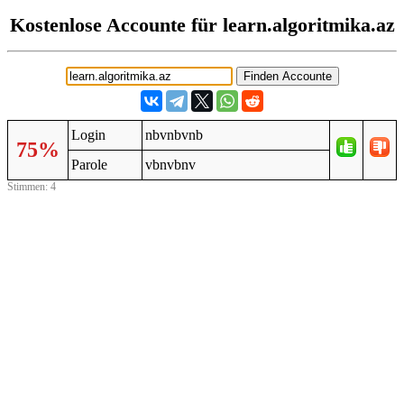
Kostenlose Accounte für learn.algoritmika.az
Login
nbvnbvnb
75%
Parole
vbnvbnv
Stimmen: 4