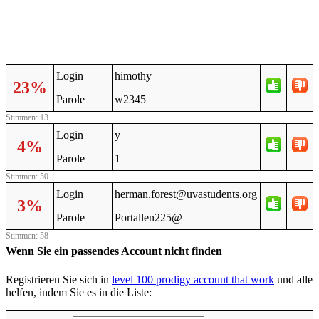
Login
himothy
23%
Parole
w2345
Stimmen: 13
Login
y
4%
Parole
1
Stimmen: 50
Login
herman.forest@uvastudents.org
3%
Parole
Portallen225@
Stimmen: 58
Wenn Sie ein passendes Account nicht finden
Registrieren Sie sich in
level 100 prodigy account that work
und alle
helfen, indem Sie es in die Liste: