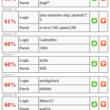
Parole
dog87
Stimmen: 16
plsss memeber ship: jamies817
Login
6
61%
Parole
to level 100: jaime2189
Stimmen: 18
Login
Gabrielbb1
60%
Parole
3300
Stimmen: 5
Login
jaylin
60%
Parole
HIII
Stimmen: 5
Login
pordigyhack
60%
Parole
hihihihi
Stimmen: 20
Login
Miract12
60%
Parole
gold24