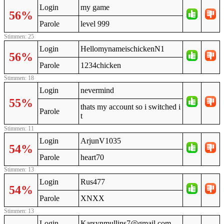
Login
my game
56%
Parole
level 999
Stimmen: 25
Login
HellomynameischickenN1
56%
Parole
1234chicken
Stimmen: 18
Login
nevermind
55%
thats my account so i switched i
Parole
t
Stimmen: 11
Login
ArjunV1035
54%
Parole
heart70
Stimmen: 13
Login
Rus477
54%
Parole
XNXX
Stimmen: 13
Login
Karsynmullins7@gmail.com