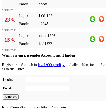
Parole
abcdf
Stimmen: 18
Login
LOL123
23%
Parole
12345
Stimmen: 44
Login
milod1326
15%
Parole
bed1322
Stimmen: 85
Wenn Sie ein passendes Account nicht finden
Registrieren Sie sich in
level 999 prodigy
und alle helfen, indem Sie
es in die Liste:
Login:
Parole:
Mitteilen
Bitte fügen Sie nur die richtigen Accounte.