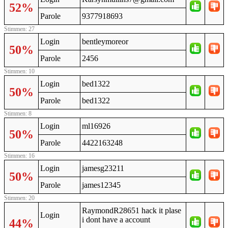
52%
Parole
9377918693
Stimmen: 27
Login
bentleymoreor
50%
Parole
2456
Stimmen: 10
Login
bed1322
50%
Parole
bed1322
Stimmen: 8
Login
ml16926
50%
Parole
4422163248
Stimmen: 16
Login
jamesg23211
50%
Parole
james12345
Stimmen: 20
RaymondR28651 hack it plase
Login
i dont have a account
44%