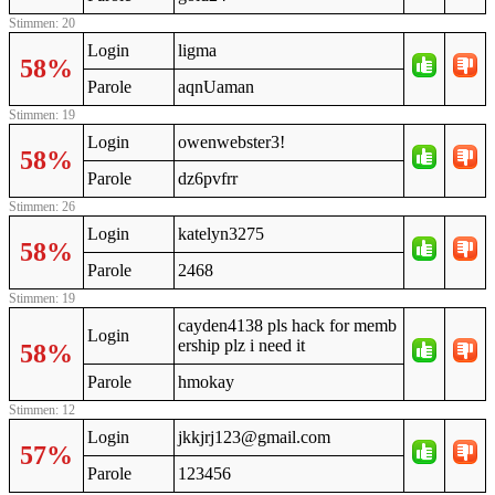
Stimmen: 20
Login
ligma
58%
Parole
aqnUaman
Stimmen: 19
Login
owenwebster3!
58%
Parole
dz6pvfrr
Stimmen: 26
Login
katelyn3275
58%
Parole
2468
Stimmen: 19
cayden4138 pls hack for memb
Login
ership plz i need it
58%
Parole
hmokay
Stimmen: 12
Login
jkkjrj123@gmail.com
57%
Parole
123456