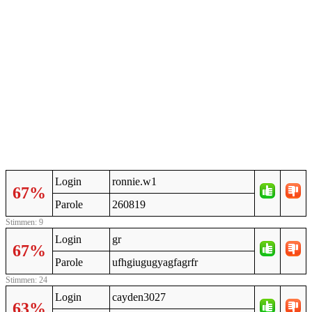
Login
ronnie.w1
67%
Parole
260819
Stimmen: 9
Login
gr
67%
Parole
ufhgiugugyagfagrfr
Stimmen: 24
Login
cayden3027
63%