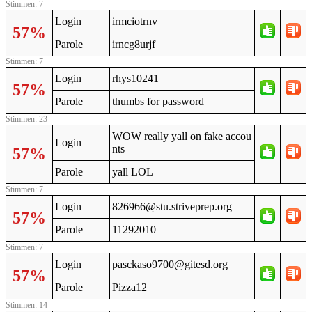
Stimmen: 7
Login
irmciotrnv
57%
Parole
irncg8urjf
Stimmen: 7
Login
rhys10241
57%
Parole
thumbs for password
Stimmen: 23
WOW really yall on fake accou
Login
nts
57%
Parole
yall LOL
Stimmen: 7
Login
826966@stu.striveprep.org
57%
Parole
11292010
Stimmen: 7
Login
pasckaso9700@gitesd.org
57%
Parole
Pizza12
Stimmen: 14