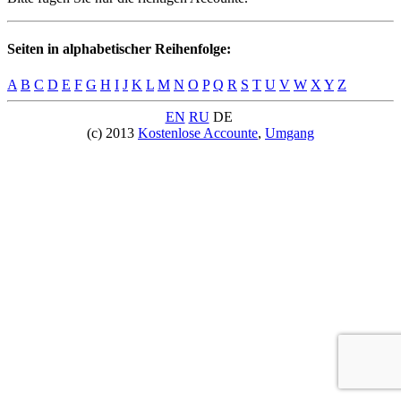
Seiten in alphabetischer Reihenfolge:
A
B
C
D
E
F
G
H
I
J
K
L
M
N
O
P
Q
R
S
T
U
V
W
X
Y
Z
EN
RU
DE
(c) 2013
Kostenlose Accounte
,
Umgang