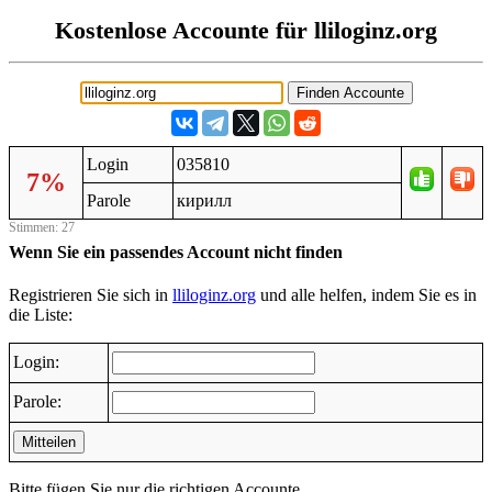
Kostenlose Accounte für lliloginz.org
Login
035810
7%
Parole
кирилл
Stimmen: 27
Wenn Sie ein passendes Account nicht finden
Registrieren Sie sich in
lliloginz.org
und alle helfen, indem Sie es in
die Liste:
Login:
Parole:
Mitteilen
Bitte fügen Sie nur die richtigen Accounte.