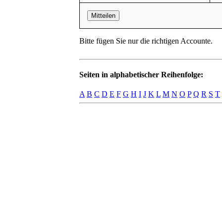
Mitteilen
Bitte fügen Sie nur die richtigen Accounte.
Seiten in alphabetischer Reihenfolge:
A
B
C
D
E
F
G
H
I
J
K
L
M
N
O
P
Q
R
S
T