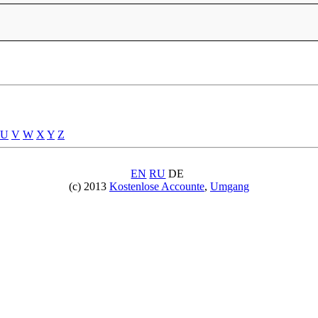
U
V
W
X
Y
Z
EN
RU
DE
(c) 2013
Kostenlose Accounte
,
Umgang