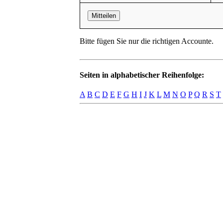
Mitteilen
Bitte fügen Sie nur die richtigen Accounte.
Seiten in alphabetischer Reihenfolge:
A
B
C
D
E
F
G
H
I
J
K
L
M
N
O
P
Q
R
S
T