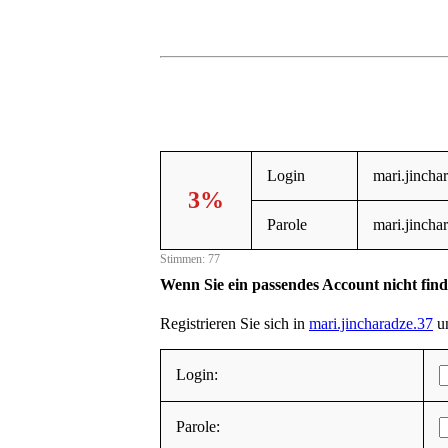
Login
mari.jincha
3%
Parole
mari.jincha
Stimmen: 77
Wenn Sie ein passendes Account nicht fin
Registrieren Sie sich in
mari.jincharadze.37
un
Login:
Parole: