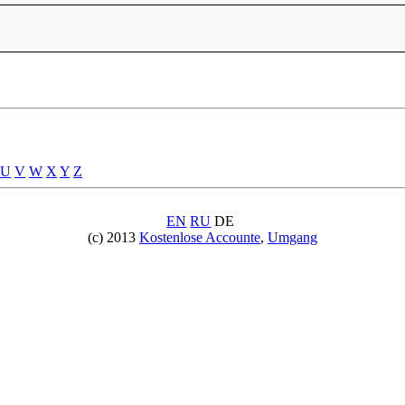
U
V
W
X
Y
Z
EN
RU
DE
(c) 2013
Kostenlose Accounte
,
Umgang