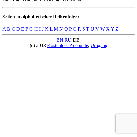
Seiten in alphabetischer Reihenfolge:
A
B
C
D
E
F
G
H
I
J
K
L
M
N
O
P
Q
R
S
T
U
V
W
X
Y
Z
EN
RU
DE
(c) 2013
Kostenlose Accounte
,
Umgang