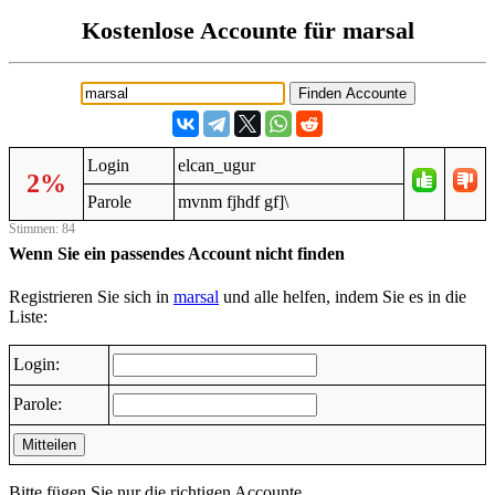
Kostenlose Accounte für marsal
Login
elcan_ugur
2%
Parole
mvnm fjhdf gf]\
Stimmen: 84
Wenn Sie ein passendes Account nicht finden
Registrieren Sie sich in
marsal
und alle helfen, indem Sie es in die
Liste:
Login:
Parole:
Mitteilen
Bitte fügen Sie nur die richtigen Accounte.