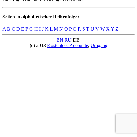
Seiten in alphabetischer Reihenfolge:
A
B
C
D
E
F
G
H
I
J
K
L
M
N
O
P
Q
R
S
T
U
V
W
X
Y
Z
EN
RU
DE
(c) 2013
Kostenlose Accounte
,
Umgang