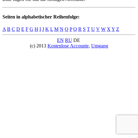
Seiten in alphabetischer Reihenfolge:
A
B
C
D
E
F
G
H
I
J
K
L
M
N
O
P
Q
R
S
T
U
V
W
X
Y
Z
EN
RU
DE
(c) 2013
Kostenlose Accounte
,
Umgang