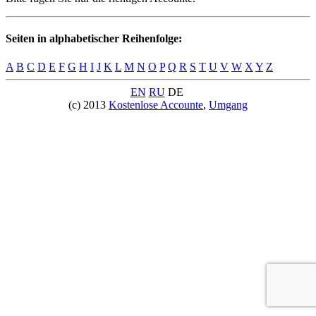
Seiten in alphabetischer Reihenfolge:
A
B
C
D
E
F
G
H
I
J
K
L
M
N
O
P
Q
R
S
T
U
V
W
X
Y
Z
EN
RU
DE
(c) 2013
Kostenlose Accounte
,
Umgang