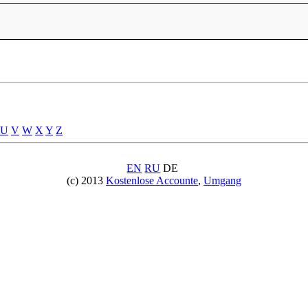
U
V
W
X
Y
Z
EN
RU
DE
(c) 2013
Kostenlose Accounte
,
Umgang