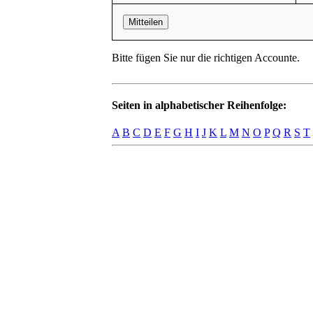
Mitteilen
Bitte fügen Sie nur die richtigen Accounte.
Seiten in alphabetischer Reihenfolge:
A
B
C
D
E
F
G
H
I
J
K
L
M
N
O
P
Q
R
S
T