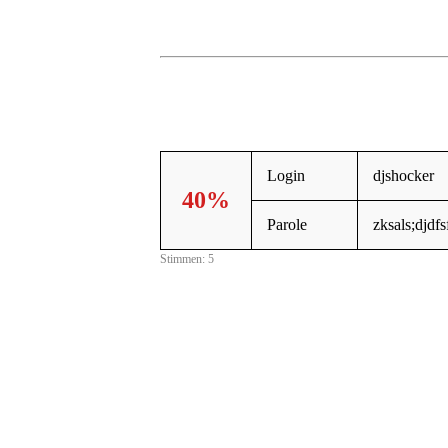
Login
djshocker
40%
Parole
zksals;djdfs
Stimmen: 5