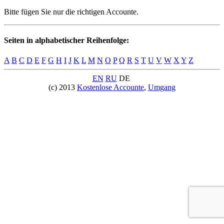
Bitte fügen Sie nur die richtigen Accounte.
Seiten in alphabetischer Reihenfolge:
A
B
C
D
E
F
G
H
I
J
K
L
M
N
O
P
Q
R
S
T
U
V
W
X
Y
Z
EN
RU
DE
(c) 2013
Kostenlose Accounte
,
Umgang