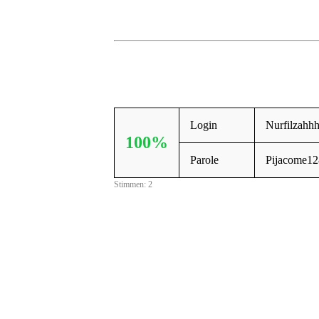
Login
Nurfilzahh
100%
Parole
Pijacome1
Stimmen: 2