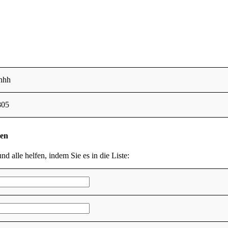
hhhh
805
den
nd alle helfen, indem Sie es in die Liste: