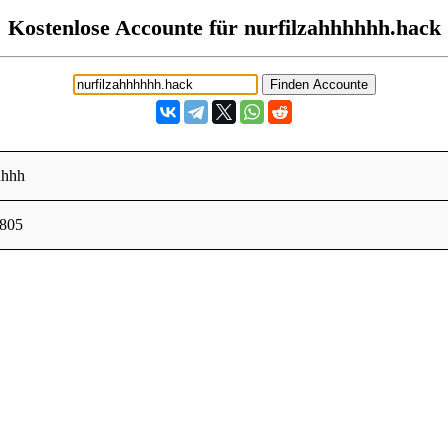
Kostenlose Accounte für nurfilzahhhhhh.hack
hhhh
2805