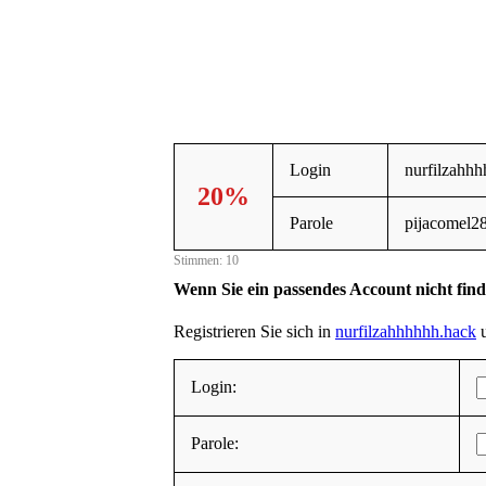
Login
nurfilzahh
20%
Parole
pijacomel2
Stimmen: 10
Wenn Sie ein passendes Account nicht fin
Registrieren Sie sich in
nurfilzahhhhhh.hack
u
Login:
Parole: