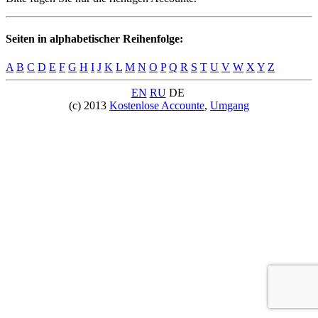
Seiten in alphabetischer Reihenfolge:
A
B
C
D
E
F
G
H
I
J
K
L
M
N
O
P
Q
R
S
T
U
V
W
X
Y
Z
EN
RU
DE
(c) 2013
Kostenlose Accounte
,
Umgang