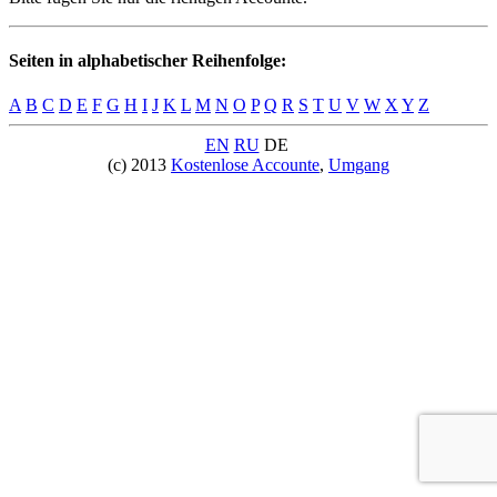
Seiten in alphabetischer Reihenfolge:
A
B
C
D
E
F
G
H
I
J
K
L
M
N
O
P
Q
R
S
T
U
V
W
X
Y
Z
EN
RU
DE
(c) 2013
Kostenlose Accounte
,
Umgang