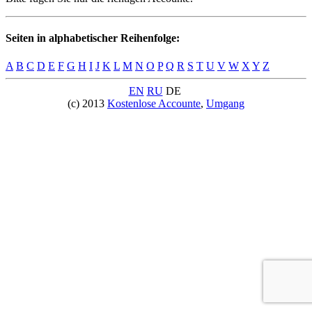
Seiten in alphabetischer Reihenfolge:
A
B
C
D
E
F
G
H
I
J
K
L
M
N
O
P
Q
R
S
T
U
V
W
X
Y
Z
EN
RU
DE
(c) 2013
Kostenlose Accounte
,
Umgang