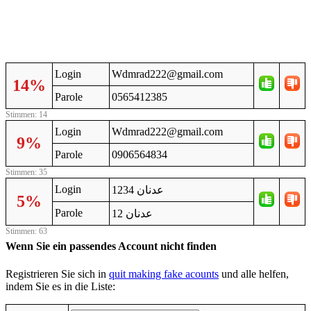
Login
Wdmrad222@gmail.com
14%
Parole
0565412385
Stimmen: 14
Login
Wdmrad222@gmail.com
9%
Parole
0906564834
Stimmen: 35
Login
عدنان 1234
5%
Parole
عدنان 12
Stimmen: 63
Wenn Sie ein passendes Account nicht finden
Registrieren Sie sich in
quit making fake acounts
und alle helfen,
indem Sie es in die Liste: