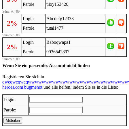
Parole
tiloy153426
Stimmen: 89
Login
Abcdefg12333
2%
Parole
tutal1477
Stimmen: 88
Login
Baboqwapa1
2%
Parole
0936542897
Stimmen: 89
Wenn Sie ein passendes Account nicht finden
Registrieren Sie sich in
qweqweqweqwwwwwwwwwwwwwwwwwwwwwwwwwwwww
heroes.com bugmenot
und alle helfen, indem Sie es in die Liste:
Login:
Parole:
Mitteilen