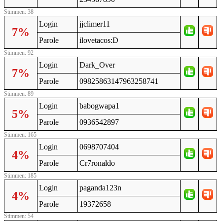
Stimmen: 38
Login
jjclimer11
7%
Parole
ilovetacos:D
Stimmen: 92
Login
Dark_Over
7%
Parole
09825863147963258741
Stimmen: 89
Login
babogwapa1
5%
Parole
0936542897
Stimmen: 165
Login
0698707404
4%
Parole
Cr7ronaldo
Stimmen: 185
Login
paganda123n
4%
Parole
19372658
Stimmen: 54