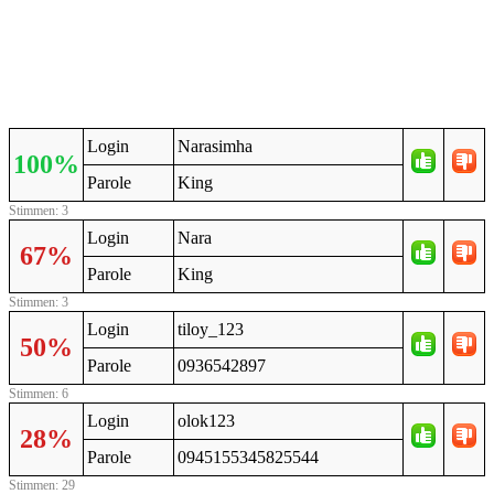
Login
Narasimha
100%
Parole
King
Stimmen: 3
Login
Nara
67%
Parole
King
Stimmen: 3
Login
tiloy_123
50%
Parole
0936542897
Stimmen: 6
Login
olok123
28%
Parole
0945155345825544
Stimmen: 29