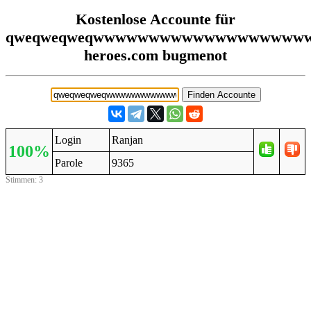
Kostenlose Accounte für
qweqweqweqwwwwwwwwwwwwwwwwwww
heroes.com bugmenot
Login
Ranjan
100%
Parole
9365
Stimmen: 3