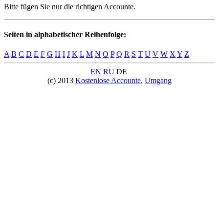
Bitte fügen Sie nur die richtigen Accounte.
Seiten in alphabetischer Reihenfolge:
A
B
C
D
E
F
G
H
I
J
K
L
M
N
O
P
Q
R
S
T
U
V
W
X
Y
Z
EN
RU
DE
(c) 2013
Kostenlose Accounte
,
Umgang