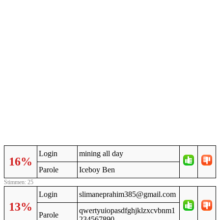
Login
mining all day
16%
Parole
Iceboy Ben
Stimmen: 25
Login
slimaneprahim385@gmail.com
13%
qwertyuiopasdfghjklzxcvbnm1
Parole
234567890