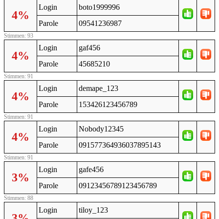
Login
boto1999996
4%
Parole
09541236987
Stimmen: 93
Login
gaf456
4%
Parole
45685210
Stimmen: 91
Login
demape_123
4%
Parole
153426123456789
Stimmen: 91
Login
Nobody12345
4%
Parole
091577364936037895143
Stimmen: 91
Login
gafe456
3%
Parole
09123456789123456789
Stimmen: 88
Login
tiloy_123
3%