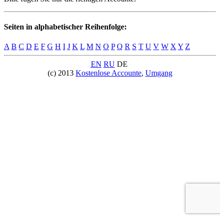
Seiten in alphabetischer Reihenfolge:
A
B
C
D
E
F
G
H
I
J
K
L
M
N
O
P
Q
R
S
T
U
V
W
X
Y
Z
EN
RU
DE
(c) 2013
Kostenlose Accounte
,
Umgang