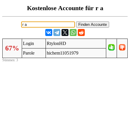
Kostenlose Accounte für r a
Login
RtylonHD
67%
Parole
hichem11051979
Stimmen: 3