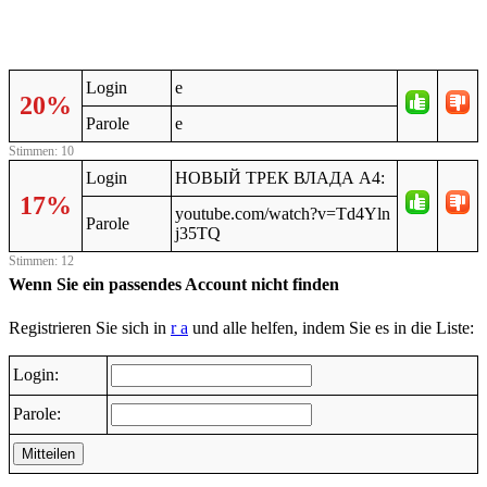
Login
e
20%
Parole
e
Stimmen: 10
Login
НОВЫЙ ТРЕК ВЛАДА А4:
17%
youtube.com/watch?v=Td4Yln
Parole
j35TQ
Stimmen: 12
Wenn Sie ein passendes Account nicht finden
Registrieren Sie sich in
r a
und alle helfen, indem Sie es in die Liste:
Login:
Parole:
Mitteilen