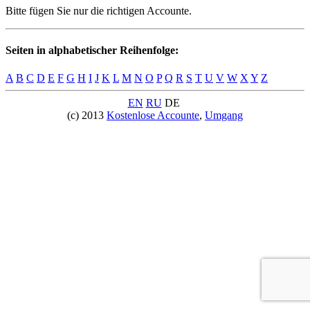
Bitte fügen Sie nur die richtigen Accounte.
Seiten in alphabetischer Reihenfolge:
A
B
C
D
E
F
G
H
I
J
K
L
M
N
O
P
Q
R
S
T
U
V
W
X
Y
Z
EN
RU
DE
(c) 2013
Kostenlose Accounte
,
Umgang