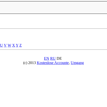
U
V
W
X
Y
Z
EN
RU
DE
(c) 2013
Kostenlose Accounte
,
Umgang