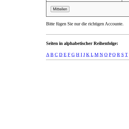
Mitteilen
Bitte fügen Sie nur die richtigen Accounte.
Seiten in alphabetischer Reihenfolge:
A
B
C
D
E
F
G
H
I
J
K
L
M
N
O
P
Q
R
S
T