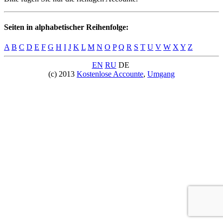
Seiten in alphabetischer Reihenfolge:
A
B
C
D
E
F
G
H
I
J
K
L
M
N
O
P
Q
R
S
T
U
V
W
X
Y
Z
EN
RU
DE
(c) 2013
Kostenlose Accounte
,
Umgang