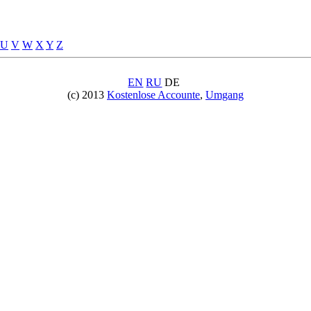
U
V
W
X
Y
Z
EN
RU
DE
(c) 2013
Kostenlose Accounte
,
Umgang