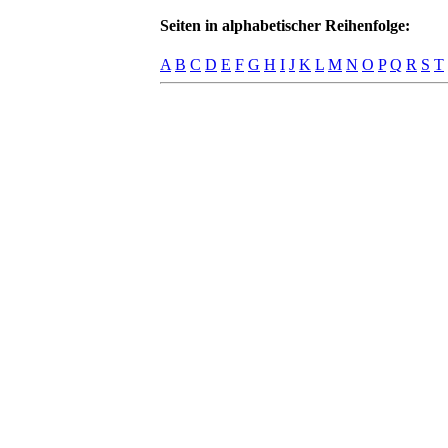
Seiten in alphabetischer Reihenfolge:
A
B
C
D
E
F
G
H
I
J
K
L
M
N
O
P
Q
R
S
T