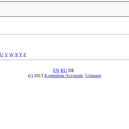
U
V
W
X
Y
Z
EN
RU
DE
(c) 2013
Kostenlose Accounte
,
Umgang