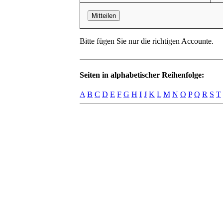
Mitteilen
Bitte fügen Sie nur die richtigen Accounte.
Seiten in alphabetischer Reihenfolge:
A
B
C
D
E
F
G
H
I
J
K
L
M
N
O
P
Q
R
S
T