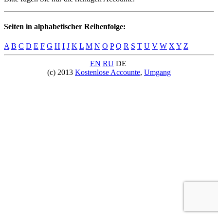
Seiten in alphabetischer Reihenfolge:
A
B
C
D
E
F
G
H
I
J
K
L
M
N
O
P
Q
R
S
T
U
V
W
X
Y
Z
EN
RU
DE
(c) 2013
Kostenlose Accounte
,
Umgang