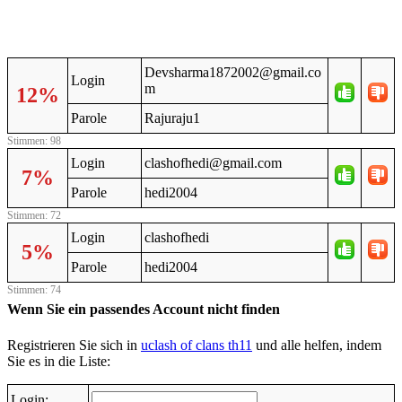
Devsharma1872002@gmail.co
Login
m
12%
Parole
Rajuraju1
Stimmen: 98
Login
clashofhedi@gmail.com
7%
Parole
hedi2004
Stimmen: 72
Login
clashofhedi
5%
Parole
hedi2004
Stimmen: 74
Wenn Sie ein passendes Account nicht finden
Registrieren Sie sich in
uclash of clans th11
und alle helfen, indem
Sie es in die Liste:
Login: