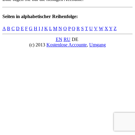
Seiten in alphabetischer Reihenfolge:
A
B
C
D
E
F
G
H
I
J
K
L
M
N
O
P
Q
R
S
T
U
V
W
X
Y
Z
EN
RU
DE
(c) 2013
Kostenlose Accounte
,
Umgang